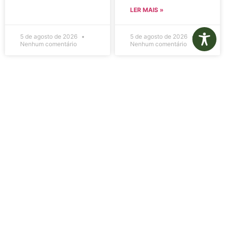
LER MAIS »
5 de agosto de 2026
5 de agosto de 2026
Nenhum comentário
Nenhum comentário
Edital de
Diário Oficial
Convocação
Eletrônico –
080 – Concurso
Edição 1082 –
Público
05/08/2026
001/2023
LER MAIS »
LER MAIS »
5 de agosto de 2026
5 de agosto de 2026
Nenhum comentário
Nenhum comentário