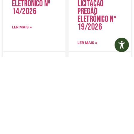
Eletrônico Nº
Licitação
14/2026
Pregão
Eletrônico N°
19/2026
LER MAIS »
LER MAIS »
5 de agosto de 2026
5 de agosto de 2026
Nenhum comentário
Nenhum comentário
Edital de
Diário Oficial
Convocação
Eletrônico –
080 – Concurso
Edição 1082 –
Público
05/08/2026
001/2023
LER MAIS »
LER MAIS »