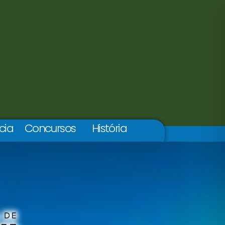
cia
Concursos
História