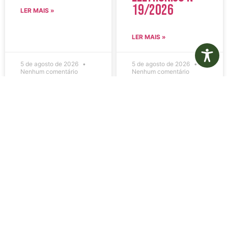
19/2026
LER MAIS »
LER MAIS »
5 de agosto de 2026
5 de agosto de 2026
Nenhum comentário
Nenhum comentário
Edital de
Diário Oficial
Convocação
Eletrônico –
080 – Concurso
Edição 1082 –
Público
05/08/2026
001/2023
LER MAIS »
LER MAIS »
5 de agosto de 2026
5 de agosto de 2026
Nenhum comentário
Nenhum comentário