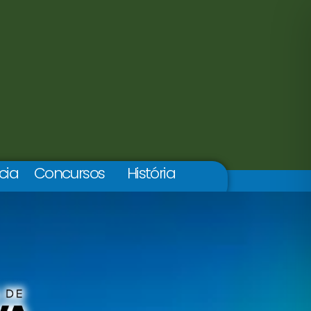
cia
Concursos
História