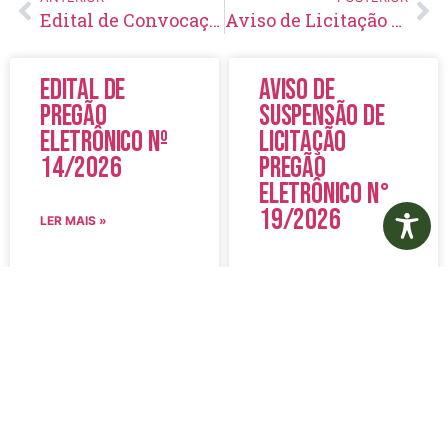
Edital de Convocação 031 – Concurso Público 001/2021
Aviso de Licitação Pregão Presencial Nº 66/2023
Edital de
Aviso de
Pregão
Suspensão de
Eletrônico Nº
Licitação
14/2026
Pregão
Eletrônico N°
19/2026
LER MAIS »
LER MAIS »
5 de agosto de 2026
5 de agosto de 2026
Nenhum comentário
Nenhum comentário
Edital de
Diário Oficial
Convocação
Eletrônico –