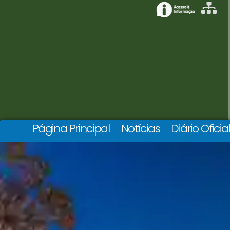
Página Principal
Notícias
Diário Oficia