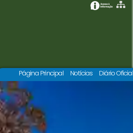
Página Principal
Notícias
Diário Oficia