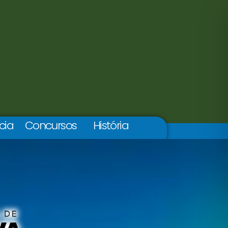
cia
Concursos
História