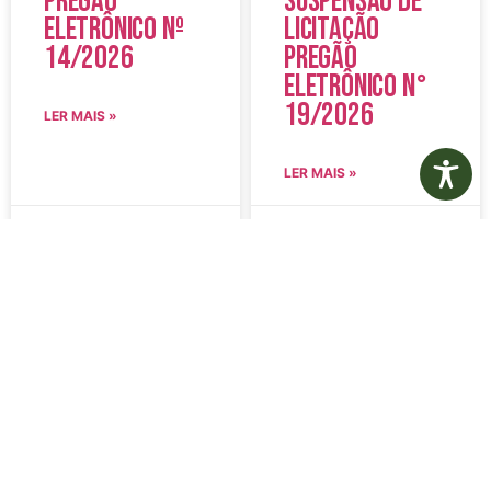
Pregão
Suspensão de
Eletrônico Nº
Licitação
14/2026
Pregão
Eletrônico N°
19/2026
LER MAIS »
LER MAIS »
5 de agosto de 2026
5 de agosto de 2026
Nenhum comentário
Nenhum comentário
Edital de
Diário Oficial
Convocação
Eletrônico –
080 – Concurso
Edição 1082 –
Público
05/08/2026
001/2023
LER MAIS »