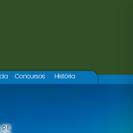
cia
Concursos
História