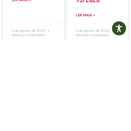
LER MAIS »
5 de agosto de 2026
5 de agosto de 2026
Nenhum comentário
Nenhum comentário
Edital de
Diário Oficial
Convocação
Eletrônico –
080 – Concurso
Edição 1082 –
Público
05/08/2026
001/2023
LER MAIS »
LER MAIS »
5 de agosto de 2026
5 de agosto de 2026
Nenhum comentário
Nenhum comentário