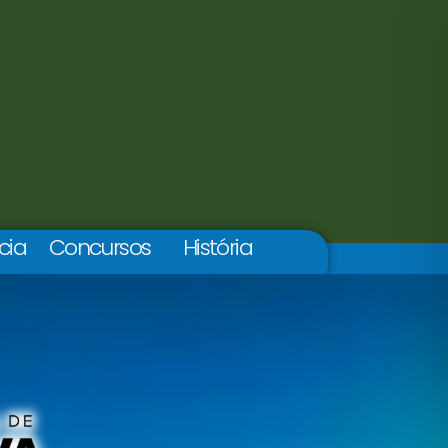
cia
Concursos
História