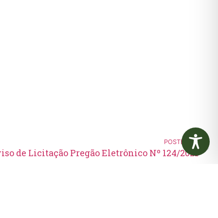
POSTERIOR
iso de Licitação Pregão Eletrônico Nº 124/2021
Edital de Convocação 080 –
Concurso Público 001/2023