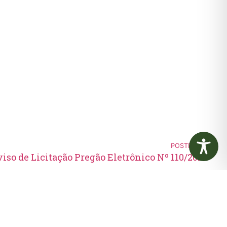
POSTERIOR
iso de Licitação Pregão Eletrônico Nº 110/2021
Edital de Convocação 080 –
Concurso Público 001/2023