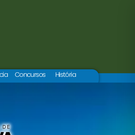
cia
Concursos
História