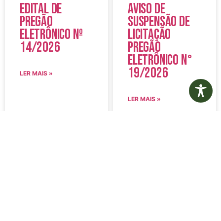
Edital de
Aviso de
Pregão
Suspensão de
Eletrônico Nº
Licitação
14/2026
Pregão
Eletrônico N°
19/2026
LER MAIS »
LER MAIS »
5 de agosto de 2026
5 de agosto de 2026
Nenhum comentário
Nenhum comentário
Edital de
Diário Oficial
Convocação
Eletrônico –
080 – Concurso
Edição 1082 –
Público
05/08/2026
001/2023