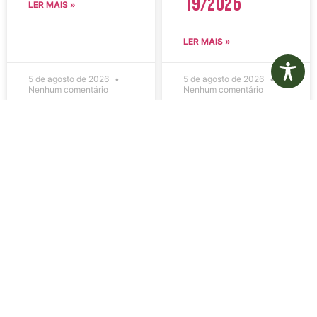
19/2026
LER MAIS »
LER MAIS »
5 de agosto de 2026
5 de agosto de 2026
Nenhum comentário
Nenhum comentário
Edital de
Diário Oficial
Convocação
Eletrônico –
080 – Concurso
Edição 1082 –
Público
05/08/2026
001/2023
LER MAIS »
LER MAIS »
5 de agosto de 2026
5 de agosto de 2026
Nenhum comentário
Nenhum comentário