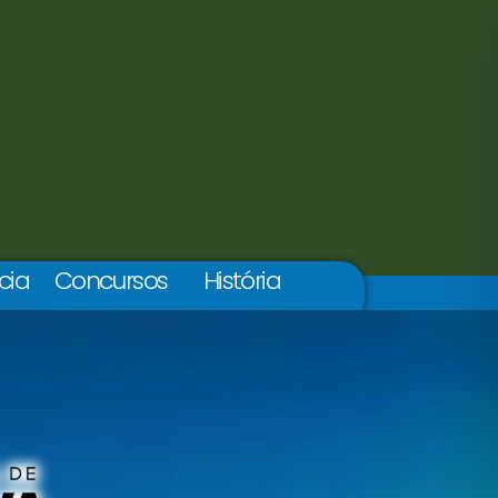
cia
Concursos
História