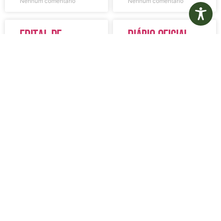
Nenhum comentário
Nenhum comentário
Edital de
Diário Oficial
Convocação
Eletrônico –
080 – Concurso
Edição 1082 –
Público
05/08/2026
001/2023
LER MAIS »
LER MAIS »
5 de agosto de 2026
5 de agosto de 2026
Nenhum comentário
Nenhum comentário
Aviso de
Aviso de
Licitação
Licitação
Pregão
Pregão
Eletrônico Nº
Eletrônico Nº