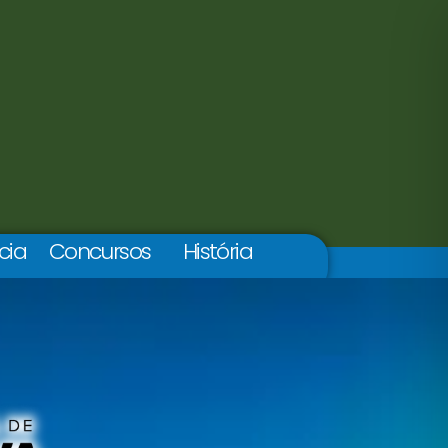
cia
Concursos
História