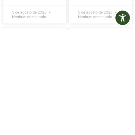
5 de agosto de 2026
5 de agosto de 2026
Nenhum comentário
Nenhum comentário
Edital de
Diário Oficial
Convocação
Eletrônico –
080 – Concurso
Edição 1082 –
Público
05/08/2026
001/2023
LER MAIS »
LER MAIS »
5 de agosto de 2026
5 de agosto de 2026
Nenhum comentário
Nenhum comentário
Aviso de
Aviso de
Licitação
Licitação