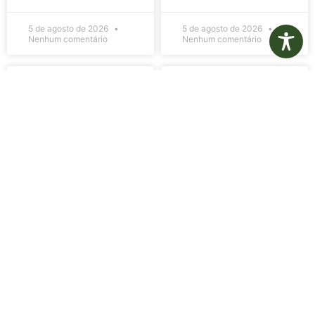
5 de agosto de 2026
5 de agosto de 2026
Nenhum comentário
Nenhum comentário
Edital de
Diário Oficial
Convocação
Eletrônico –
080 – Concurso
Edição 1082 –
Público
05/08/2026
001/2023
LER MAIS »
LER MAIS »
5 de agosto de 2026
5 de agosto de 2026
Nenhum comentário
Nenhum comentário
Aviso de
Aviso de
Licitação
Licitação