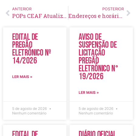
ANTERIOR
POSTERIOR
POPs CEAF Atualizados 2026
Endereços e horários de funcionamento – UNIDADES SEMUS
Edital de
Aviso de
Pregão
Suspensão de
Eletrônico Nº
Licitação
14/2026
Pregão
Eletrônico N°
19/2026
LER MAIS »
LER MAIS »
5 de agosto de 2026
5 de agosto de 2026
Nenhum comentário
Nenhum comentário
Edital de
Diário Oficial