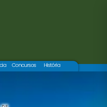
cia
Concursos
História