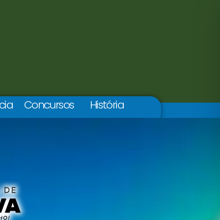
cia
Concursos
História