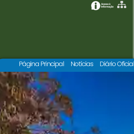
Página Principal
Notícias
Diário Oficia