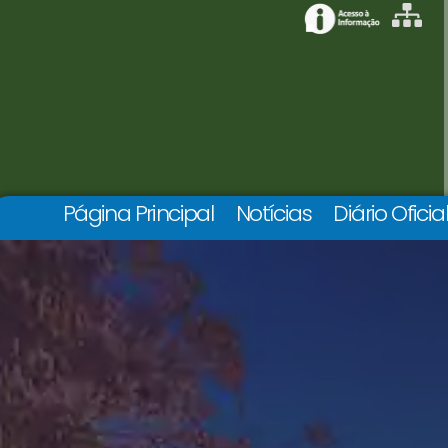
Página Principal
Notícias
Diário Oficia