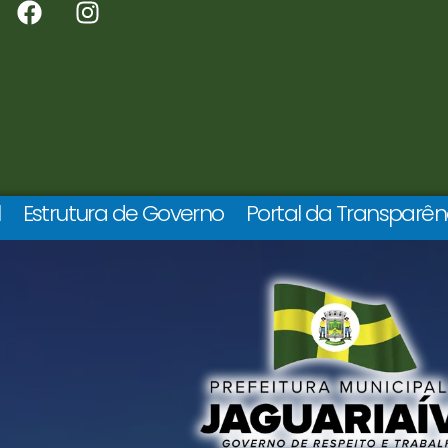
l
Estrutura de Governo
Portal da Transparên