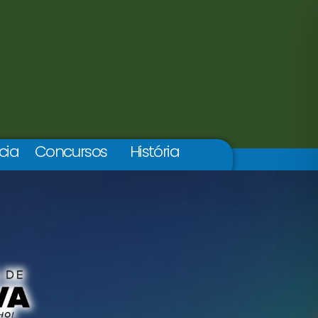
cia
Concursos
História