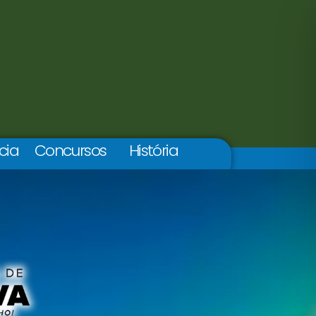
cia
Concursos
História