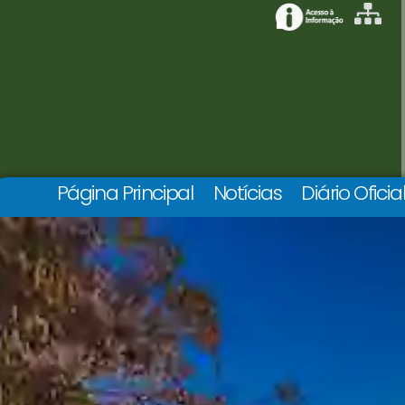
Página Principal
Notícias
Diário Oficia