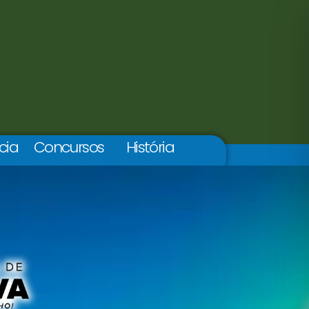
cia
Concursos
História