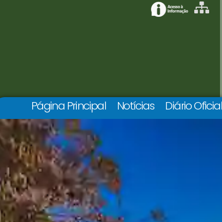
Página Principal
Notícias
Diário Oficia