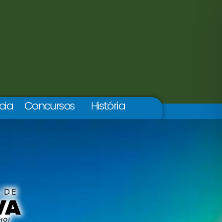
cia
Concursos
História