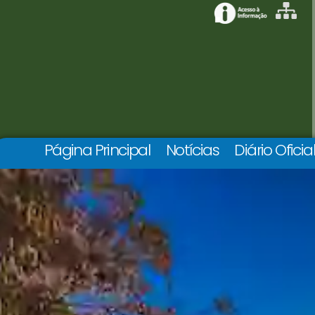
Página Principal
Notícias
Diário Oficia