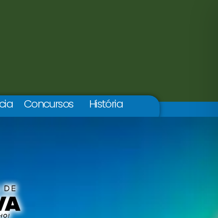
cia
Concursos
História