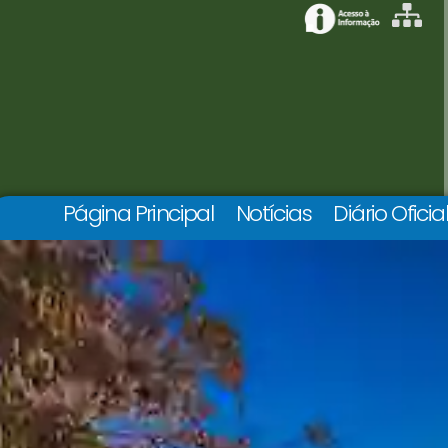
Página Principal
Notícias
Diário Oficia