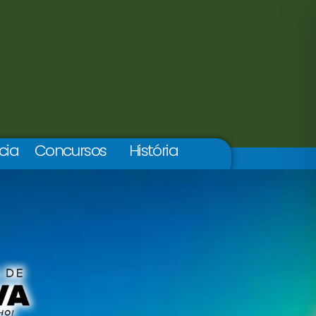
cia
Concursos
História