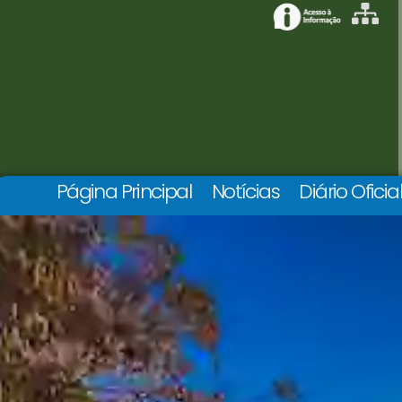
Página Principal
Notícias
Diário Oficia