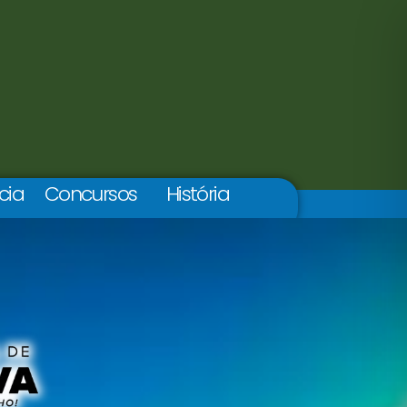
cia
Concursos
História