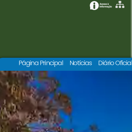
Página Principal
Notícias
Diário Oficia