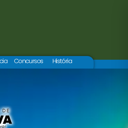
cia
Concursos
História