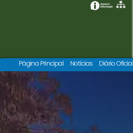
Página Principal
Notícias
Diário Oficia