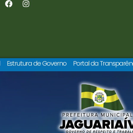
l
Estrutura de Governo
Portal da Transparên