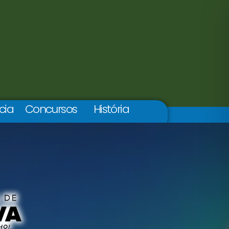
cia
Concursos
História