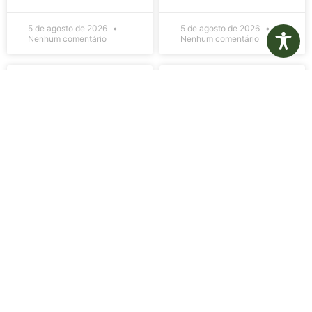
5 de agosto de 2026
5 de agosto de 2026
Nenhum comentário
Nenhum comentário
Edital de
Diário Oficial
Convocação
Eletrônico –
080 – Concurso
Edição 1082 –
Público
05/08/2026
001/2023
LER MAIS »
LER MAIS »
5 de agosto de 2026
5 de agosto de 2026
Nenhum comentário
Nenhum comentário
Aviso de
Aviso de
Licitação
Licitação