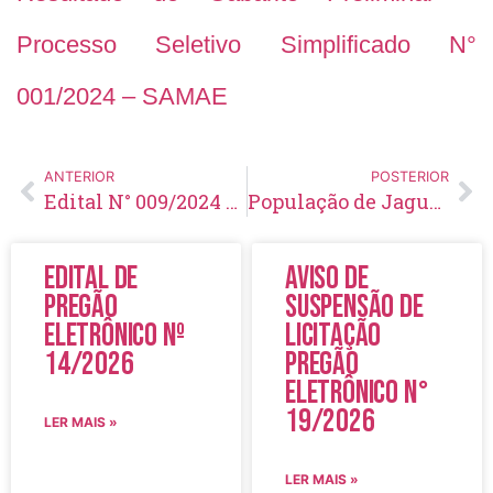
Processo Seletivo Simplificado N°
001/2024 – SAMAE
ANTERIOR
POSTERIOR
Edital N° 009/2024 – Resultado preliminar das provas prática e de títulos e convocação dos candidatos autodeclarados afrodescendentes para avaliação com a Comissão de Heteroidentificação – Processo Seletivo Simplificado N° 001/2024
População de Jaguariaíva recebe obra do Parque Linear Leonardo von Linsingen
Edital de
Aviso de
Pregão
Suspensão de
Eletrônico Nº
Licitação
14/2026
Pregão
Eletrônico N°
19/2026
LER MAIS »
LER MAIS »