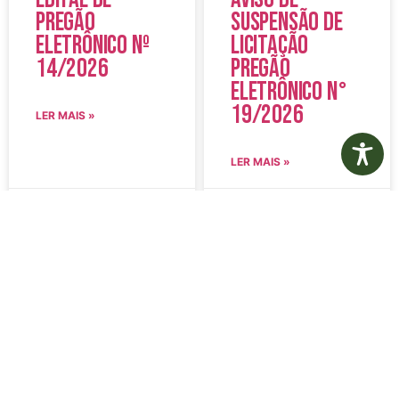
Pregão
Suspensão de
Eletrônico Nº
Licitação
14/2026
Pregão
Eletrônico N°
19/2026
LER MAIS »
LER MAIS »
5 de agosto de 2026
5 de agosto de 2026
Nenhum comentário
Nenhum comentário
Edital de
Diário Oficial
Convocação
Eletrônico –
080 – Concurso
Edição 1082 –
Público
05/08/2026
001/2023