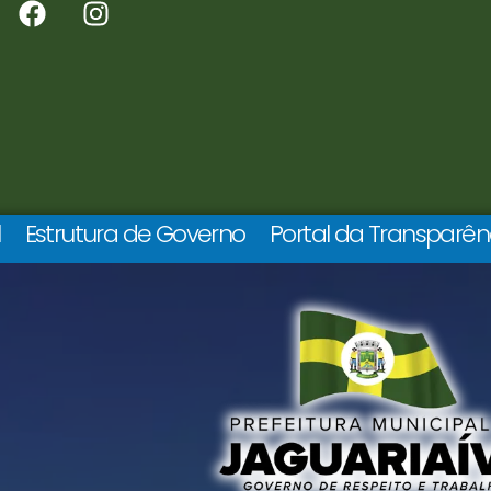
l
Estrutura de Governo
Portal da Transparên