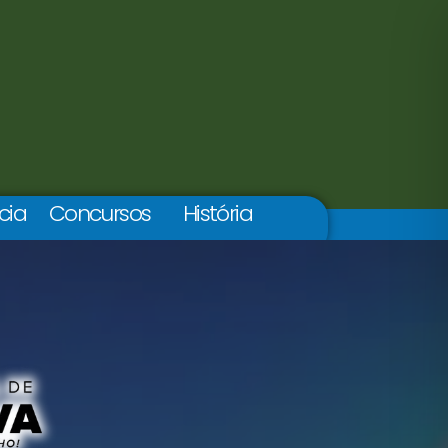
cia
Concursos
História