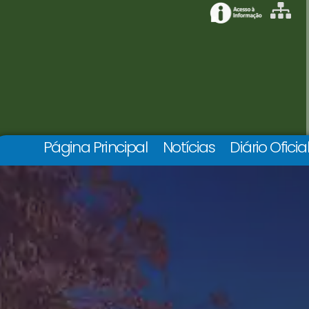
Página Principal
Notícias
Diário Oficia