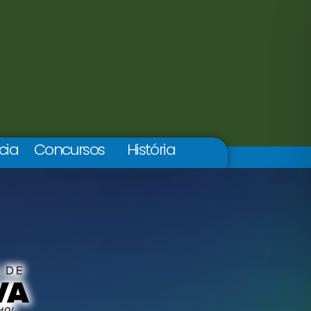
cia
Concursos
História