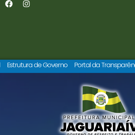
l
Estrutura de Governo
Portal da Transparên