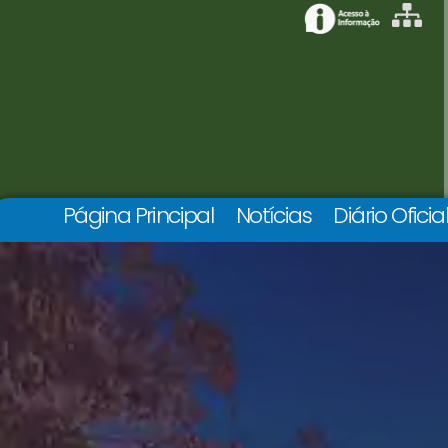
Página Principal
Notícias
Diário Oficia