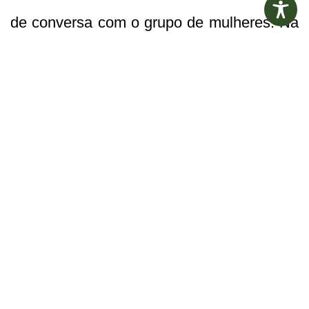
de conversa com o grupo de mulheres. Na
oportunidade técnicos da SHADS
oferecem orientações sobre as políticas de
assistência social e reflexões sobre o
papel feminino na sociedade e na
superação das adversidades na família e
comunidade. Além desses, outros cursos e
oficinas semelhantes oferecidos pela
prefeitura têm ocorrido desde 2021 na área