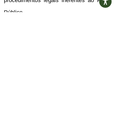
procedimentos legais inerentes ao Poder
Público.
No bloco 1 estão os espaços da
Administração (salas de direção,
secretaria, coordenação, professores,
arquivo morto) e sanitários para a equipe.
E no Bloco 2 estão a Biblioteca, laboratório
de informática, sanitários para alunos, 6
salas de aula, sala de audiovisual, sala de
recursos e uma brinquedoteca.