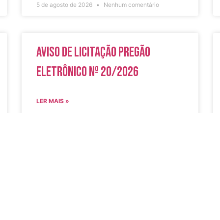
5 de agosto de 2026
Nenhum comentário
Aviso de Licitação Pregão
Eletrônico Nº 20/2026
LER MAIS »
31 de julho de 2026
Nenhum comentário
do
Secreta
Serviços
Secretaria
Portal Cultura Jaguariaíva
Governo (
Estágio Probatório
Secretaria