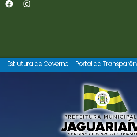
l
Estrutura de Governo
Portal da Transparên