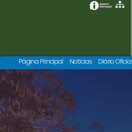
Página Principal
Notícias
Diário Oficia