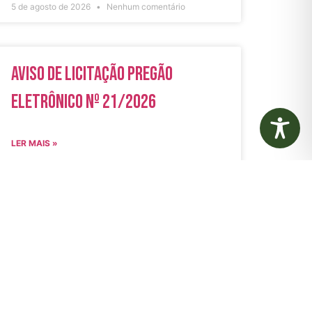
5 de agosto de 2026
Nenhum comentário
Aviso de Licitação Pregão
Eletrônico Nº 21/2026
LER MAIS »
31 de julho de 2026
Nenhum comentário
rias
Autarquias
 Municipal de
Instituto de Previdência dos
SEGOV)
Servidores de Jaguariaíva
 Municipal de