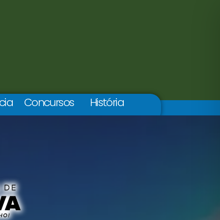
cia
Concursos
História