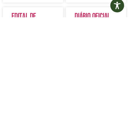
Edital de
Diário Oficial
Convocação
Eletrônico –
080 – Concurso
Edição 1082 –
Público
05/08/2026
001/2023
LER MAIS »
LER MAIS »
5 de agosto de 2026
5 de agosto de 2026
Nenhum comentário
Nenhum comentário
Aviso de
Aviso de
Licitação
Licitação
Pregão
Pregão
Eletrônico Nº
Eletrônico Nº