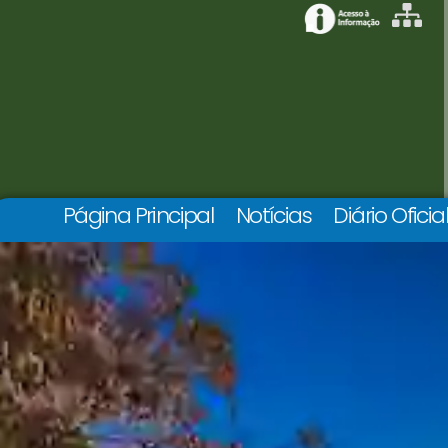
Página Principal
Notícias
Diário Oficia