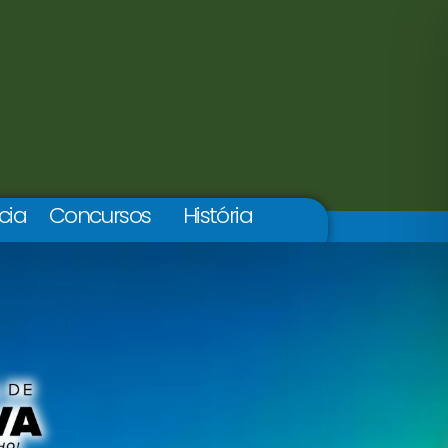
cia
Concursos
História