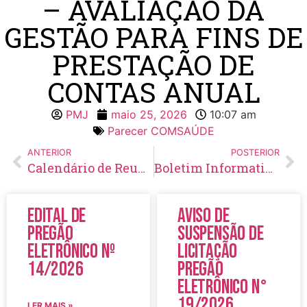
– AVALIAÇÃO DA
GESTÃO PARA FINS DE
PRESTAÇÃO DE
CONTAS ANUAL
PMJ
maio 25, 2026
10:07 am
Parecer COMSAÚDE
ANTERIOR
POSTERIOR
Calendário de Reuniões 2026 – Conselho Municipal de Saúde
Boletim Informativo Nº 01/2026 – Consciência Cidadã e a Verdade no Cadastro Único
Edital de
Aviso de
Pregão
Suspensão de
Eletrônico Nº
Licitação
14/2026
Pregão
Eletrônico N°
19/2026
LER MAIS »