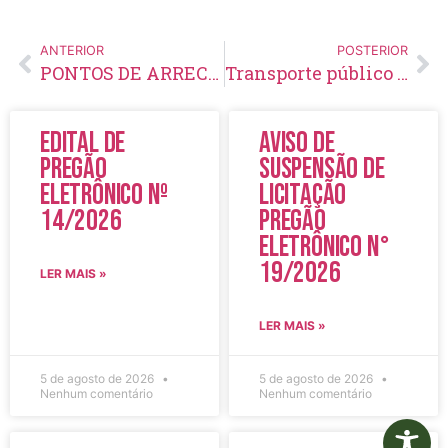
ANTERIOR
POSTERIOR
PONTOS DE ARRECADAÇÃO – CAMPANHA DO AGASALHO 2025
Transporte público urbano amplia itinerário e mantém benefício de meia passagem para usuários
Edital de
Aviso de
Pregão
Suspensão de
Eletrônico Nº
Licitação
14/2026
Pregão
Eletrônico N°
19/2026
LER MAIS »
LER MAIS »
5 de agosto de 2026
5 de agosto de 2026
Nenhum comentário
Nenhum comentário