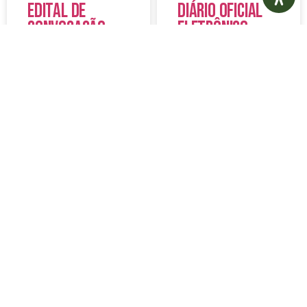
Edital de
Diário Oficial
Convocação
Eletrônico –
080 – Concurso
Edição 1082 –
Público
05/08/2026
001/2023
LER MAIS »
LER MAIS »
5 de agosto de 2026
5 de agosto de 2026
Nenhum comentário
Nenhum comentário
Aviso de
Aviso de
Licitação
Licitação
Pregão
Pregão
Eletrônico Nº
Eletrônico Nº
20/2026
21/2026