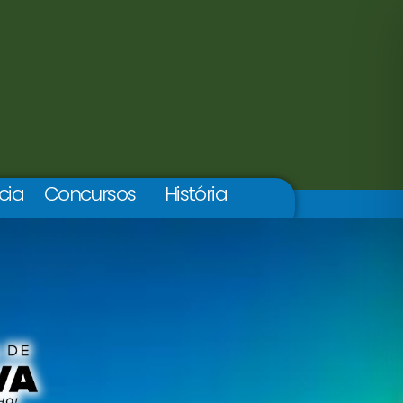
cia
Concursos
História