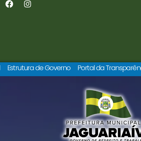
l
Estrutura de Governo
Portal da Transparên