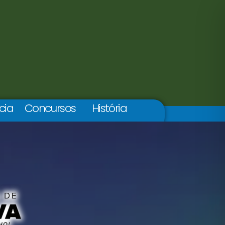
cia
Concursos
História