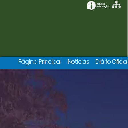
Página Principal
Notícias
Diário Oficia