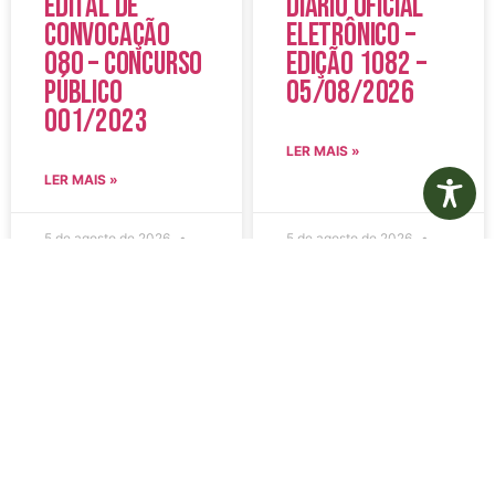
Edital de
Diário Oficial
Convocação
Eletrônico –
080 – Concurso
Edição 1082 –
Público
05/08/2026
001/2023
LER MAIS »
LER MAIS »
5 de agosto de 2026
5 de agosto de 2026
Nenhum comentário
Nenhum comentário
Aviso de
Aviso de
Licitação
Licitação
Pregão
Pregão
Eletrônico Nº
Eletrônico Nº
20/2026
21/2026