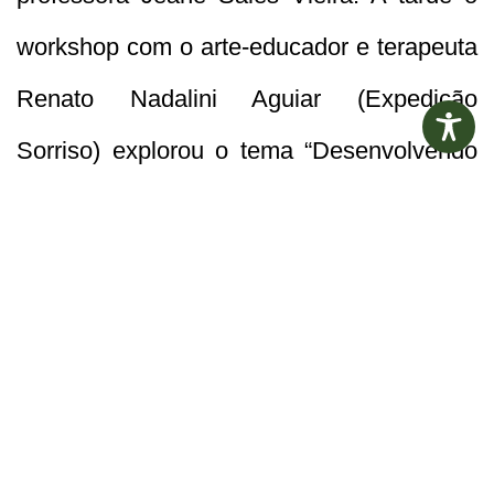
workshop com o arte-educador e terapeuta
Renato Nadalini Aguiar (Expedição
Sorriso) explorou o tema “Desenvolvendo
seu Eu Criativo”. O foco foi a motivação e
reflexões sobre o trabalho com as
crianças, que recomeça nesta quarta-feira,
dia 5, em todas as escolas e cemei’s da
rede municipal.
ANTERIOR
POSTERIOR