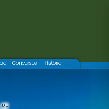
cia
Concursos
História