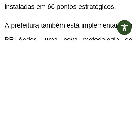
instaladas em 66 pontos estratégicos.
A prefeitura também está implementando o
BRI-Aedes, uma nova metodologia de
combate iniciada no bairro Primavera e
que será expandida conforme o
monitoramento. Outra medida será a
capacitação contínua dos profissionais de
saúde, garantindo um atendimento
qualificado aos pacientes, desde a triagem