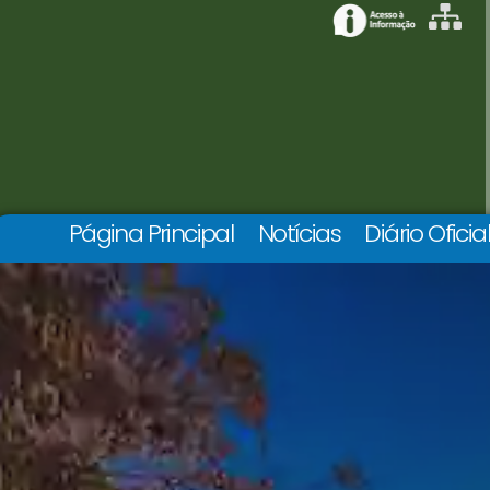
Página Principal
Notícias
Diário Oficia