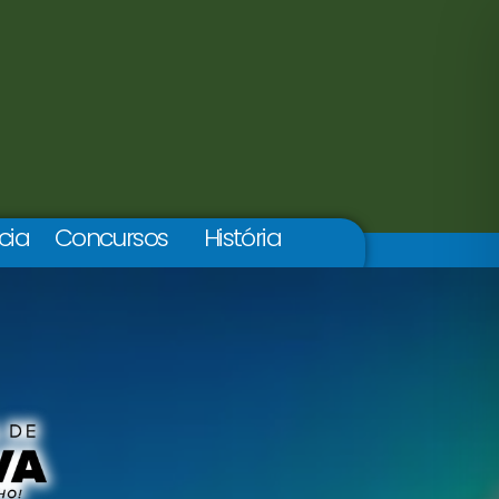
cia
Concursos
História